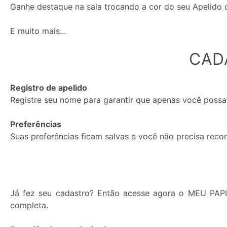
Ganhe destaque na sala trocando a cor do seu Apelido
E muito mais...
Mensagens
CAD
Privadas
e
Registro de apelido
de
Registre seu nome para garantir que apenas você possa
Janela
Privada:
Preferências
Suas preferências ficam salvas e você não precisa reco
Permitir
Bloquear
Já fez seu cadastro? Então acesse agora o MEU PAP
completa.
Status: