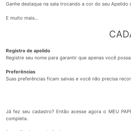
Ganhe destaque na sala trocando a cor do seu Apelido
E muito mais...
Mensagens
CAD
Privadas
e
Registro de apelido
de
Registre seu nome para garantir que apenas você possa
Janela
Privada:
Preferências
Suas preferências ficam salvas e você não precisa reco
Permitir
Bloquear
Já fez seu cadastro? Então acesse agora o MEU PAP
completa.
Status: