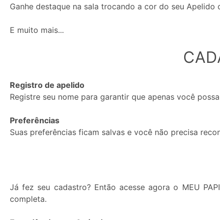
Ganhe destaque na sala trocando a cor do seu Apelido
E muito mais...
Mensagens
CAD
Privadas
e
Registro de apelido
de
Registre seu nome para garantir que apenas você possa
Janela
Privada:
Preferências
Suas preferências ficam salvas e você não precisa reco
Permitir
Bloquear
Já fez seu cadastro? Então acesse agora o MEU PAP
completa.
Status: