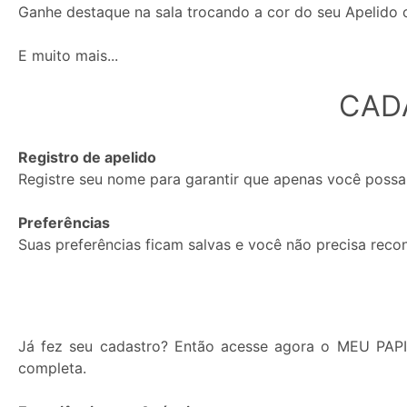
Ganhe destaque na sala trocando a cor do seu Apelido
E muito mais...
Mensagens
CAD
Privadas
e
Registro de apelido
de
Registre seu nome para garantir que apenas você possa
Janela
Privada:
Preferências
Suas preferências ficam salvas e você não precisa reco
Permitir
Bloquear
Já fez seu cadastro? Então acesse agora o MEU PAP
completa.
Status: