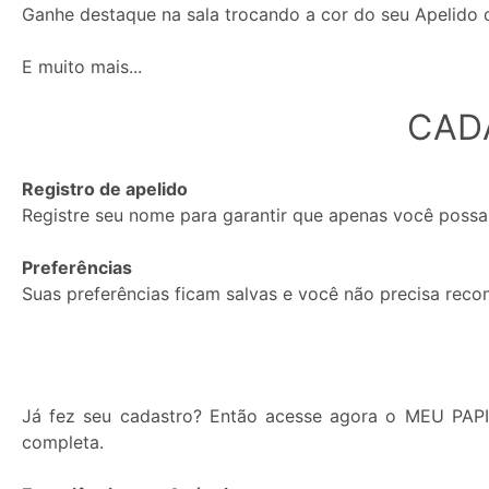
Ganhe destaque na sala trocando a cor do seu Apelido
E muito mais...
Mensagens
CAD
Privadas
e
Registro de apelido
de
Registre seu nome para garantir que apenas você possa
Janela
Privada:
Preferências
Suas preferências ficam salvas e você não precisa reco
Permitir
Bloquear
Já fez seu cadastro? Então acesse agora o MEU PAP
completa.
Status: